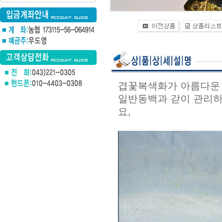
겹꽃복색화가 아름다운 
일반동백과 갇이 관리하
요,