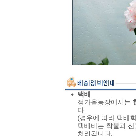
택배
정가울농장에서는
다.
(경우에 따라 택배
택배비는
착불
과 선
처리됩니다.