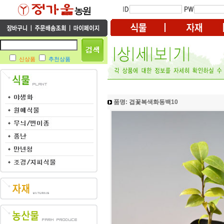
신상품
추천상품
품명: 겹꽃복색화동백10