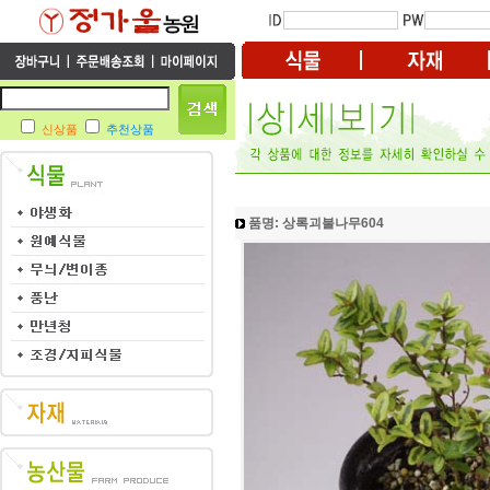
신상품
추천상품
품명: 상록괴불나무604