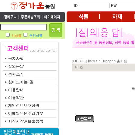
신상품
추천상품
[DEBUG] listMainError.php 출력됨
번 호
